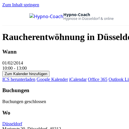
Zum Inhalt springen
Hypno-Coach
Hypnose in Düsseldorf & online
Raucherentwöhnung in Düsseldo
Wann
01/02/2014
10:00 - 13:00
Zum Kalender hinzufügen
ICS herunterladen
Google Kalender
iCalendar
Office 365
Outlook Li
Buchungen
Buchungen geschlossen
Wo
Düsseldorf
Marienstr.20, Düsseldorf, 40212