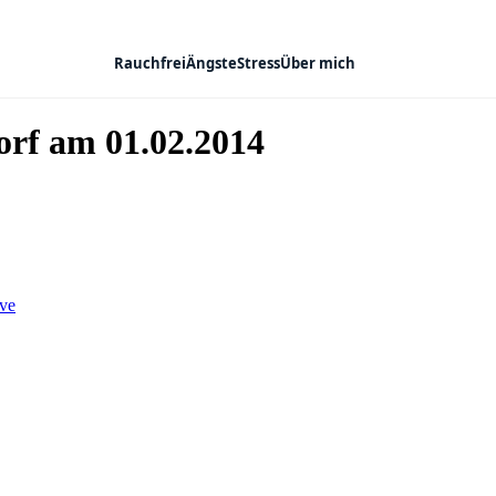
Rauchfrei
Ängste
Stress
Über mich
rf am 01.02.2014
ve