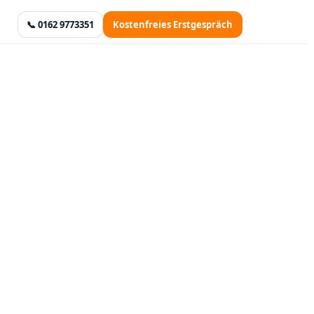
📞 0162 9773351
Kostenfreies Erstgespräch