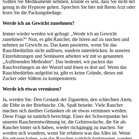
Sollten Sie Medikamente nehmen, könnte es sein, dass Sie nicht tief
genug in die Hypnose gehen. Sprechen Sie hier mit Ihrem Arzt oder
lesen Sie die Packungsbeilage.
Werde ich an Gewicht zunehmen?
Immer wieder werden wir gefragt: „Werde ich an Gewicht
zunehmen?“ Nun, es gibt Raucher, die hören auf zu rauchen und
nehmen an Gewicht zu. Das kann passieren, wenn Sie das
Rauchbedürfnis nicht auflösen, sondern unterdrücken. In unseren
Einzelsitzungen und Seminaren arbeiten wir mit so genannten
„Auflösenden Methoden“. Das bedeutet, wir packen das
Rauchverlangen an der Wurzel und lösen es dort auf. Wenn das
Rauchbedürfnis aufgelöst ist, gibt es keine Gründe, dieses mit
Zucker oder Süßem zu kompensieren.
Werde ich etwas vermissen?
Ja, werden Sie. Den Gestank der Zigaretten, den schlechten Atem,
die Ebbe in der Brieftasche. Ok, Spaß beiseite. Viele Raucher
machen sich darüber Gedanken ob sie etwas vermissen werden.
Diese Frage ist natürlich berechtigt. Einer der Schwerpunkte bei
unseren Raucherentwöhnung ist, die Gehirnwäsche, die Sie als
Raucher hinter sich haben, wieder rückgängig zu machen. Sie
werden sich wundern, wenn Sie erfahren was das Alles ist. Wenn
Sie erkannt haben, wie das Rauchen wirklich funktioniert, werden