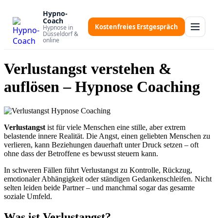
Zum
Hypno-
Inhalt
Coach
springen
Kostenfreies Erstgespräch
Hypnose in
Düsseldorf &
online
Verlustangst verstehen &
auflösen – Hypnose Coaching
Verlustangst
ist für viele Menschen eine stille, aber extrem
belastende innere Realität. Die Angst, einen geliebten Menschen zu
verlieren, kann Beziehungen dauerhaft unter Druck setzen – oft
ohne dass der Betroffene es bewusst steuern kann.
In schweren Fällen führt Verlustangst zu Kontrolle, Rückzug,
emotionaler Abhängigkeit oder ständigen Gedankenschleifen. Nicht
selten leiden beide Partner – und manchmal sogar das gesamte
soziale Umfeld.
Was ist Verlustangst?