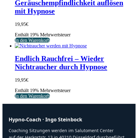
Geräuschempfindlichkeit auflösen
mit Hypnose
19,95
€
Enthält 19% Mehrwertsteuer
In den Warenkorb
Endlich Rauchfrei – Wieder
Nichtraucher durch Hypnose
19,95
€
Enthält 19% Mehrwertsteuer
In den Warenkorb
Hypno-Coach · Ingo Steinbock
Coaching Sitzungen werden im Salutoment Center
auf der Harkortstr. 13 in 40210 Düsseldorf durchgeführt.