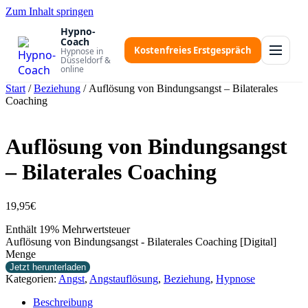
Zum Inhalt springen
Hypno-
Coach
Kostenfreies Erstgespräch
Hypnose in
Düsseldorf &
online
Start
/
Beziehung
/ Auflösung von Bindungsangst – Bilaterales
Coaching
Auflösung von Bindungsangst
– Bilaterales Coaching
19,95
€
Enthält 19% Mehrwertsteuer
Auflösung von Bindungsangst - Bilaterales Coaching [Digital]
Menge
Jetzt herunterladen
Kategorien:
Angst
,
Angstauflösung
,
Beziehung
,
Hypnose
Beschreibung