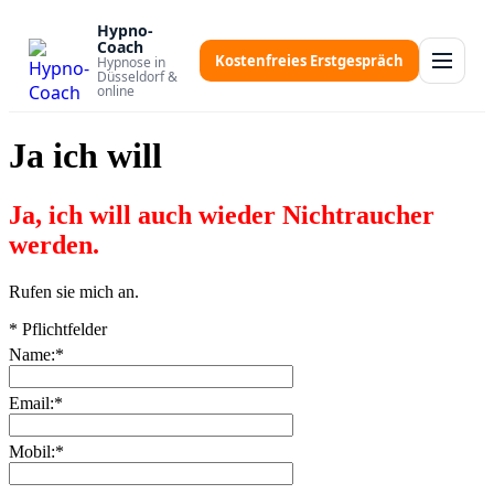
Zum
Hypno-
Inhalt
Coach
springen
Kostenfreies Erstgespräch
Hypnose in
Düsseldorf &
online
Ja ich will
Ja, ich will auch wieder Nichtraucher
werden.
Rufen sie mich an.
*
Pflichtfelder
Name:
*
Email:
*
Mobil:
*