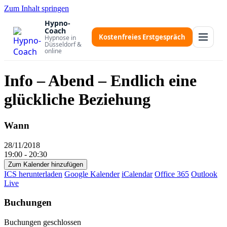
Zum Inhalt springen
Hypno-
Coach
Kostenfreies Erstgespräch
Hypnose in
Düsseldorf &
online
Info – Abend – Endlich eine
glückliche Beziehung
Wann
28/11/2018
19:00 - 20:30
Zum Kalender hinzufügen
ICS herunterladen
Google Kalender
iCalendar
Office 365
Outlook
Live
Buchungen
Buchungen geschlossen